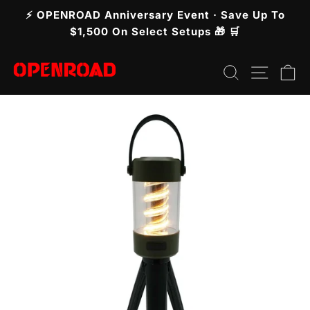
Pular
⚡ OPENROAD Anniversary Event · Save Up To
para
slideshow
$1,500 On Select Setups 🎁 🛒
pausa
o
Pesquisar
Nave
C
Conteúdo